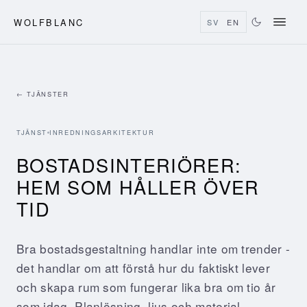
WOLFBLANC
SV
EN
← TJÄNSTER
TJÄNST
INREDNINGSARKITEKTUR
BOSTADSINTERIÖRER:
HEM SOM HÅLLER ÖVER
TID
Bra bostadsgestaltning handlar inte om trender -
det handlar om att förstå hur du faktiskt lever
och skapa rum som fungerar lika bra om tio år
som idag. Planlösning, ljus och material