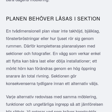
PLANEN BEHÖVER LÄSAS I SEKTION
En tvådimensionell plan visar inte takhöjd, bjälklag,
fönsterbröstningar eller hur ljuset rör sig genom
rummen. Därför kompletteras plananalysen med
sektioner och fotografier. En vägg som verkar enkel
att flytta kan bära last eller dölja installationer; ett
mörkt hörn kan förändras genom en hög öppning
snarare än total rivning. Sektionen gör
konsekvenserna tydligare innan ett alternativ väljs.
Varje alternativ redovisas med samma möblering,
funktioner och ungefärliga ingrepp så att jämförelsen
blir rättvis. Vi noterar vad som kräver konstruktör,