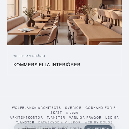
WOLFBLANC-TJÄNST
KOMMERSIELLA INTERIÖRER
WOLFBLANC® ARCHITECTS · SVERIGE · GODKÄND FÖR F-
SKATT · © 2026
ARKITEKTKONTOR
·
TJÄNSTER
·
VANLIGA FRÅGOR
·
LEDIGA
TJÄNSTER
·
DATASKYDD & VILLKOR
·
WEB BY EOLOS
INFO@WOLFBLANC.COM
·
WOLFBLANC.COM
MER INFO
AVVISA
ACCEPTERA
VI ANVÄNDER COOKIES