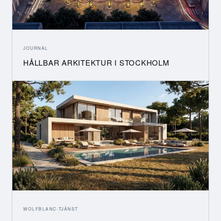
JOURNAL
HÅLLBAR ARKITEKTUR I STOCKHOLM
WOLFBLANC-TJÄNST